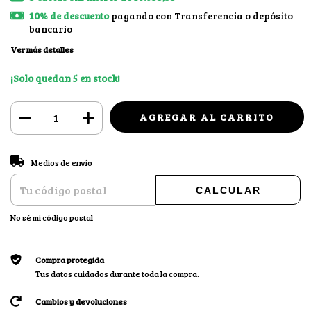
10% de descuento
pagando con Transferencia o depósito
bancario
Ver más detalles
¡Solo quedan
5
en stock!
CAMBIAR CP
Entregas para el CP:
Medios de envío
CALCULAR
No sé mi código postal
Compra protegida
Tus datos cuidados durante toda la compra.
Cambios y devoluciones