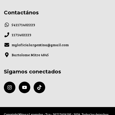
Contactános
541171402223
1171402223
myloficialargentina@gmail.com
Bartolome Mitre 4845
Sigamos conectados
Copyright Mitos y Leyendas - Tcg - 30717656195 - 2026. Todos los derechos