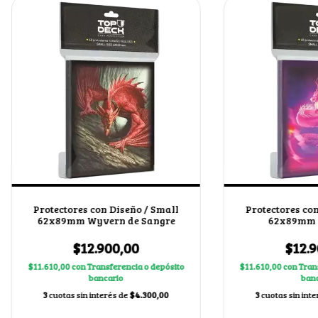
Protectores con Diseño / Small
Protectores con
62x89mm Wyvern de Sangre
62x89mm 
$12.900,00
$12.9
$11.610,00
con
Transferencia o depósito
$11.610,00
con
Tran
bancario
banc
3
cuotas sin interés de
$4.300,00
3
cuotas sin int