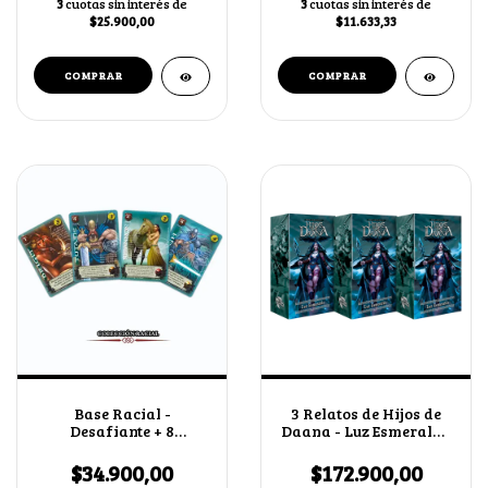
3
cuotas sin interés de
3
cuotas sin interés de
$25.900,00
$11.633,33
Base Racial -
3 Relatos de Hijos de
Desafiante + 8
Daana - Luz Esmeralda
Boosterss
+ 2 cartas secretas al
azar
$34.900,00
$172.900,00