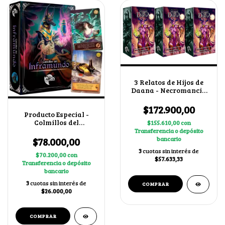
3 Relatos de Hijos de
Daana - Necromancia
+ 2 cartas secretas al
azar
$172.900,00
Producto Especial -
Colmillos del
$155.610,00
con
Inframundo
Transferencia o depósito
$78.000,00
bancario
3
cuotas sin interés de
$70.200,00
con
$57.633,33
Transferencia o depósito
bancario
3
cuotas sin interés de
$26.000,00