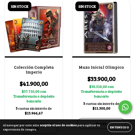
SIN STOCK
SIN STOCK
Colección Completa
Mazo Inicial Olimpico
Imperio
$33.900,00
$41.900,00
$30.510,00
con
$37.710,00
con
Transferencia o depósito
Transferencia o depósito
bancario
bancario
3
cuotas sin interés de
3
cuotas sin interés de
$11.300,00
$13.966,67
VER
Al navegar por este sitio
aceptás el uso de cookies
para agilizar tu
ENTENDIDO
VER
experiencia de compra.