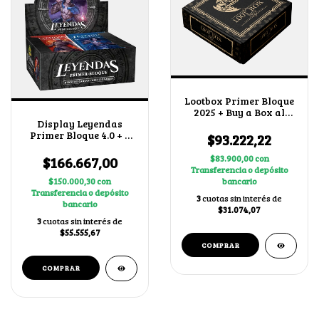
Lootbox Primer Bloque
2025 + Buy a Box al
Display Leyendas
Azar
Primer Bloque 4.0 + 1
$93.222,22
BUY A BOX
$166.667,00
$83.900,00
con
Transferencia o depósito
$150.000,30
con
bancario
Transferencia o depósito
3
cuotas sin interés de
bancario
$31.074,07
3
cuotas sin interés de
$55.555,67