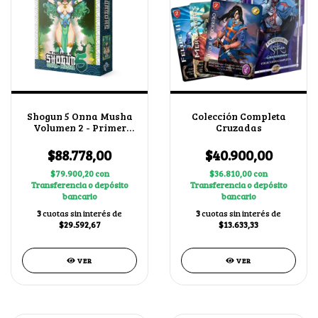
Shogun 5 Onna Musha
Colección Completa
Volumen 2 - Primer
Cruzadas
Bloque + 1 BUY A BOX
$88.778,00
$40.900,00
$79.900,20
con
$36.810,00
con
Transferencia o depósito
Transferencia o depósito
bancario
bancario
3
cuotas sin interés de
3
cuotas sin interés de
$29.592,67
$13.633,33
VER
VER