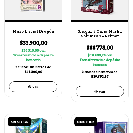
Mazo Inicial Dragón
Shogun 5 Onna Musha
Volumen 1 - Primer
Bloque + 1 BUY A BOX
$33.900,00
$88.778,00
$30.510,00
con
Transferencia o depósito
$79.900,20
con
bancario
Transferencia o depósito
bancario
3
cuotas sin interés de
$11.300,00
3
cuotas sin interés de
$29.592,67
VER
VER
SIN STOCK
SIN STOCK