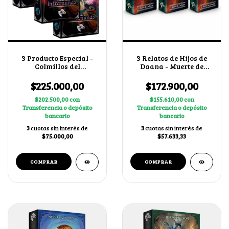
3 Producto Especial -
3 Relatos de Hijos de
Colmillos del
Daana - Muerte de
Inframundo
Cuchulain + 2 cartas
secretas al azar
$225.000,00
$172.900,00
$202.500,00
con
$155.610,00
con
Transferencia o depósito
Transferencia o depósito
bancario
bancario
3
cuotas sin interés de
3
cuotas sin interés de
$75.000,00
$57.633,33