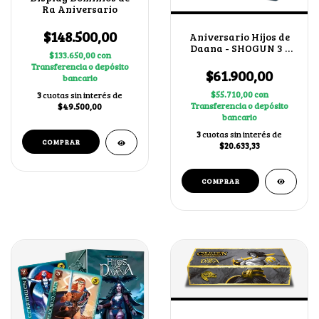
Ra Aniversario
$148.500,00
Aniversario Hijos de
Daana - SHOGUN 3 -
$133.650,00
con
Arte alternativo
Transferencia o depósito
Japonés
$61.900,00
bancario
$55.710,00
con
3
cuotas sin interés de
Transferencia o depósito
$49.500,00
bancario
3
cuotas sin interés de
$20.633,33