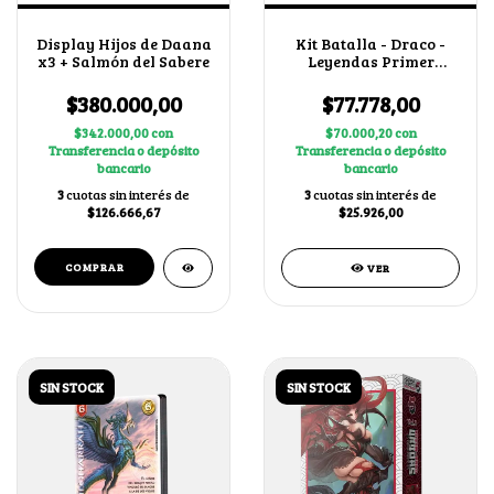
Display Hijos de Daana
Kit Batalla - Draco -
x3 + Salmón del Sabere
Leyendas Primer
Bloque 4.0
$380.000,00
$77.778,00
$342.000,00
con
$70.000,20
con
Transferencia o depósito
Transferencia o depósito
bancario
bancario
3
cuotas sin interés de
3
cuotas sin interés de
$126.666,67
$25.926,00
VER
SIN STOCK
SIN STOCK