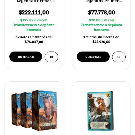
Leyendas Primer
Leyendas Primer
Bloque 4.0 X3
Bloque 4.0
$222.111,00
$77.778,00
$199.899,90
con
$70.000,20
con
Transferencia o depósito
Transferencia o depósito
bancario
bancario
3
cuotas sin interés de
3
cuotas sin interés de
$74.037,00
$25.926,00