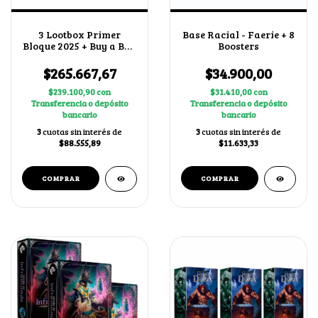
3 Lootbox Primer
Base Racial - Faerie + 8
Bloque 2025 + Buy a Box
Boosters
al Azar
$265.667,67
$34.900,00
$239.100,90
con
$31.410,00
con
Transferencia o depósito
Transferencia o depósito
bancario
bancario
3
cuotas sin interés de
3
cuotas sin interés de
$88.555,89
$11.633,33