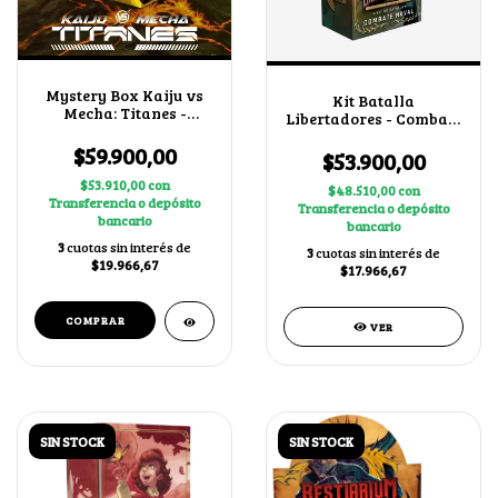
Mystery Box Kaiju vs
Kit Batalla
Mecha: Titanes -
Libertadores - Combate
Invasores Galácticos
Naval
$59.900,00
$53.900,00
$53.910,00
con
$48.510,00
con
Transferencia o depósito
Transferencia o depósito
bancario
bancario
3
cuotas sin interés de
3
cuotas sin interés de
$19.966,67
$17.966,67
VER
SIN STOCK
SIN STOCK