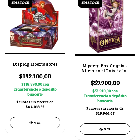
SIN STOCK
SIN STOCK
Display Libertadores
Mystery Box Onyria -
Alicia en el País de las
$132.100,00
Maravillas
$59.900,00
$118.890,00
con
Transferencia o depósito
$53.910,00
con
bancario
Transferencia o depósito
bancario
3
cuotas sin interés de
$44.033,33
3
cuotas sin interés de
$19.966,67
VER
VER