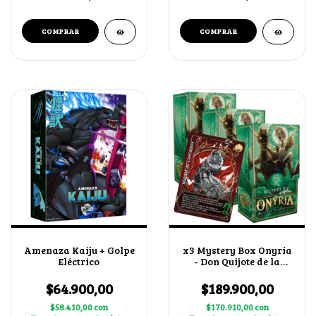
Amenaza Kaiju + Golpe
x3 Mystery Box Onyria
Eléctrico
- Don Quijote de la
Mancha + Miguel de
Cervantes
$64.900,00
$189.900,00
$58.410,00
con
$170.910,00
con