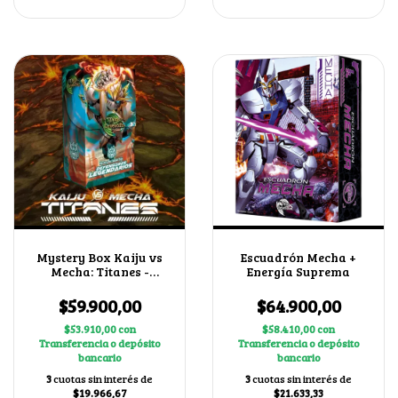
Mystery Box Kaiju vs
Escuadrón Mecha +
Mecha: Titanes -
Energía Suprema
Defensores
Legendarios
$59.900,00
$64.900,00
$53.910,00
con
$58.410,00
con
Transferencia o depósito
Transferencia o depósito
bancario
bancario
3
cuotas sin interés de
3
cuotas sin interés de
$19.966,67
$21.633,33