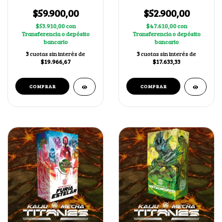
Mancha
$59.900,00
$52.900,00
$53.910,00
con
$47.610,00
con
Transferencia o depósito
Transferencia o depósito
bancario
bancario
3
cuotas sin interés de
3
cuotas sin interés de
$19.966,67
$17.633,33