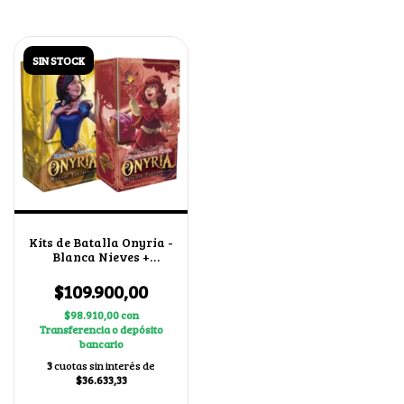
SIN STOCK
Kits de Batalla Onyria -
Blanca Nieves +
Caperucita Roja
$109.900,00
$98.910,00
con
Transferencia o depósito
bancario
3
cuotas sin interés de
$36.633,33