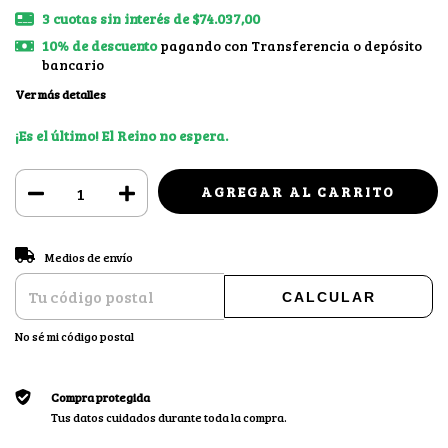
3
cuotas sin interés de
$74.037,00
10% de descuento
pagando con Transferencia o depósito
bancario
Ver más detalles
¡Es el último! El Reino no espera.
CAMBIAR CP
Entregas para el CP:
Medios de envío
CALCULAR
No sé mi código postal
Compra protegida
Tus datos cuidados durante toda la compra.