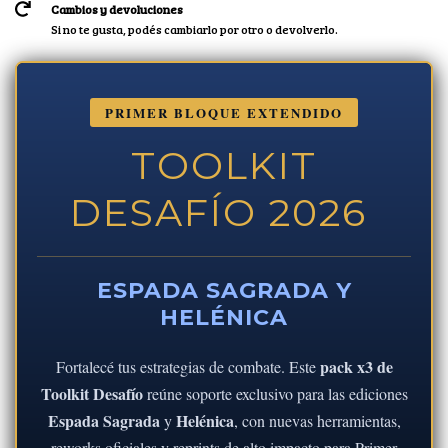
Cambios y devoluciones
Si no te gusta, podés cambiarlo por otro o devolverlo.
PRIMER BLOQUE EXTENDIDO
TOOLKIT
DESAFÍO 2026
ESPADA SAGRADA Y
HELÉNICA
pack x3 de
Fortalecé tus estrategias de combate. Este
Toolkit Desafío
reúne soporte exclusivo para las ediciones
Espada Sagrada
Helénica
y
, con nuevas herramientas,
reworks oficiales y reprints de alto impacto para Primer