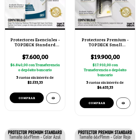
Protectores Esenciales -
Protectores Premium -
TOPDECK Standard
TOPDECK Small
66x91mm color Blanco
62x89mm color Blanco
$7.600,00
$19.900,00
$6.840,00
con
Transferencia
$17.910,00
con
o depósito bancario
Transferencia o depósito
bancario
3
cuotas sin interés de
$2.533,33
3
cuotas sin interés de
$6.633,33