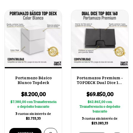
Portamazo Básico
Portamazos Premium -
Blanco Topdeck
TOPDECK Dual Dice 160
color Negro
$8.200,00
$69.850,00
$7.380,00
con
Transferencia
$62.865,00
con
o depósito bancario
Transferencia o depósito
bancario
3
cuotas sin interés de
$2.733,33
3
cuotas sin interés de
$23.283,33