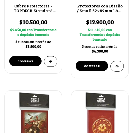
Cubre Protectores -
Protectores con Diseño
TOPDECK Standard
/ Small 62x89mm Lóng
69x94mm
Nián
$10.500,00
$12.900,00
$9.450,00
con
Transferencia
$11.610,00
con
o depósito bancario
Transferencia o depósito
bancario
3
cuotas sin interés de
$3.500,00
3
cuotas sin interés de
$4.300,00