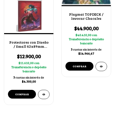
Playmat TOPDECK /
Invocar Chacales
$44.900,00
$40.410,00
con
Transferencia o depósito
Protectores con Diseño
bancario
/ Small 62x89mm
3
cuotas sin interés de
Fergus
$14.966,67
$12.900,00
$11.610,00
con
Transferencia o depósito
bancario
3
cuotas sin interés de
$4.300,00