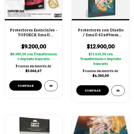
Protectores Esenciales -
Protectores con Diseño
TOPDECK Small
/ Small 62x89mm
62x89mm color Rojo
Invocar Chacales
$9.200,00
$12.900,00
$8.280,00
con
Transferencia
$11.610,00
con
o depósito bancario
Transferencia o depósito
bancario
3
cuotas sin interés de
$3.066,67
3
cuotas sin interés de
$4.300,00