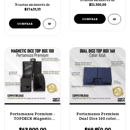
3
cuotas sin interés de
$21.300,00
$27.433,33
Portamazos Premium -
Portamazos Premium
TOPDECK Magnetic
Dual Dice 160 color
Dice 100
Azul
$63.900,00
$69.850,00