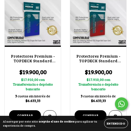
Protectores Premium -
Protectores Premium -
TOPDECK Standard
TOPDECK Standard
66x91mm color Azul
66x91mm color Rojo
$19.900,00
$19.900,00
$17.910,00
con
$17.910,00
con
Transferencia o depósito
Transferencia o depósito
bancario
bancario
3
cuotas sin interés de
3
cuotas sin interés de
$6.633,33
$6.633,33
Al navegar por este sitio
aceptás el uso de cookies
para agilizar tu
ENTENDIDO
experiencia de compra.