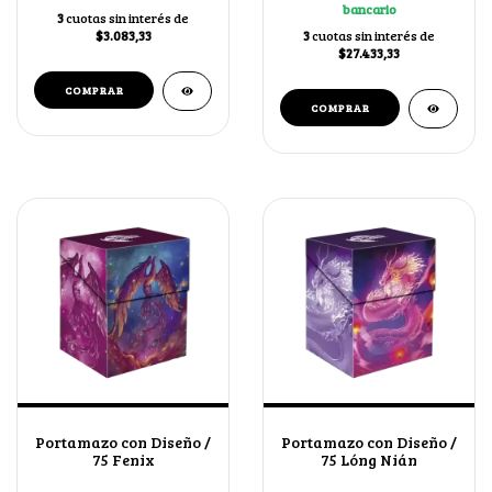
bancario
3
cuotas sin interés de
$3.083,33
3
cuotas sin interés de
$27.433,33
Portamazo con Diseño /
Portamazo con Diseño /
75 Fenix
75 Lóng Nián