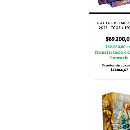
RACIAL PRIMER
2025 - DIOS + 
$69.200,0
$62.280,00
c
Transferencia o d
bancario
3
cuotas sin inter
$23.066,67