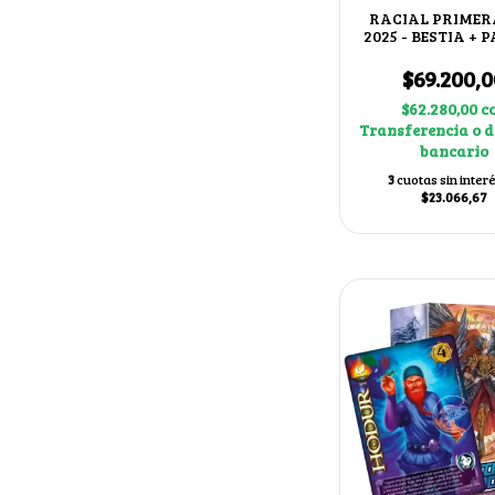
RACIAL PRIMER
2025 - BESTIA +
TRUENO
$69.200,0
$62.280,00
c
Transferencia o d
bancario
3
cuotas sin inter
$23.066,67