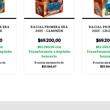
A ERA
RACIAL PRIMERA ERA
RACIAL PRI
IE
2025 - CAMPEÓN
2025 - CR
0
$69.200,00
$69.20
on
$62.280,00
con
$62.280,
epósito
Transferencia o depósito
Transferencia
bancario
banca
és de
3
cuotas sin interés de
3
cuotas sin 
$23.066,67
$23.06