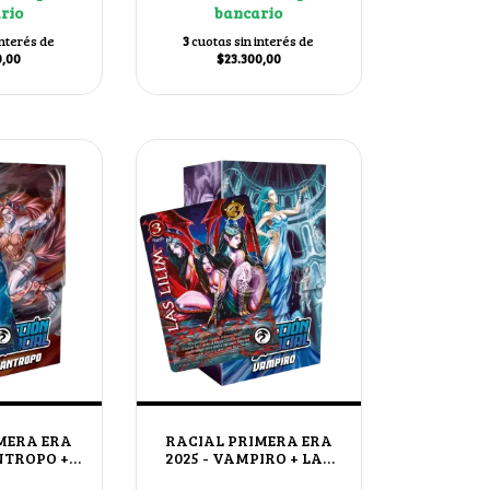
rio
bancario
interés de
3
cuotas sin interés de
0,00
$23.300,00
MERA ERA
RACIAL PRIMERA ERA
ANTROPO +
2025 - VAMPIRO + LAS
LAVERA
LILIM