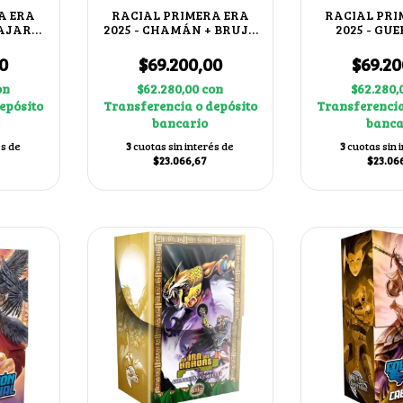
A ERA
RACIAL PRIMERA ERA
RACIAL PRI
 PAJARO
2025 - CHAMÁN + BRUJO
2025 - GU
DE SALAMANCA
KAR
0
$69.200,00
$69.20
on
$62.280,00
con
$62.280,
epósito
Transferencia o depósito
Transferencia
bancario
banca
és de
3
cuotas sin interés de
3
cuotas sin 
$23.066,67
$23.06