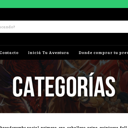
Contacto
Iniciá Tu Aventura
Donde comprar tu pre
breadcrumbs.racial-primera-era-caballero-reina-guinivere-full