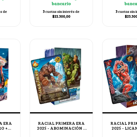
bancario
banca
és de
3
cuotas sin interés de
3
cuotas sin 
$22.300,00
$23.30
A ERA
RACIAL PRIMERA ERA
RACIAL PRI
RO +
2025 - ABOMINACIÓN +
2025 - LIC
HAUGTROLD
CERDO CA