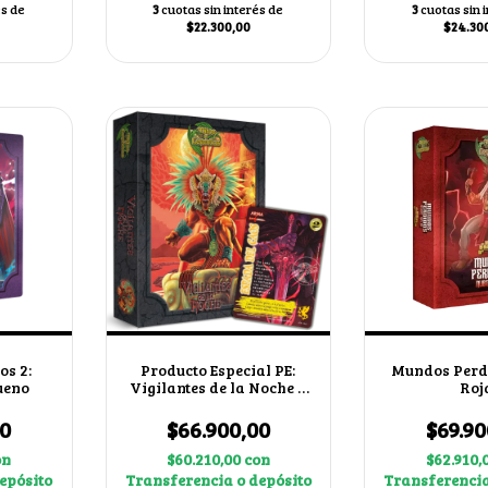
és de
3
cuotas sin interés de
3
cuotas sin 
$22.300,00
$24.30
s 2:
Producto Especial PE:
Mundos Perd
ueno
Vigilantes de la Noche +
Roj
Buy a Box "Espada del
Caos"
00
$66.900,00
$69.90
on
$60.210,00
con
$62.910,
epósito
Transferencia o depósito
Transferencia