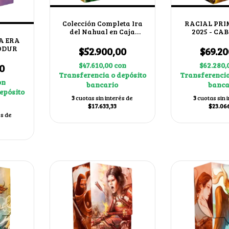
Colección Completa Ira
RACIAL PRI
del Nahual en Caja
2025 - CA
Coleccionable
A ERA
HODUR
$52.900,00
$69.20
$47.610,00
con
$62.280,
0
Transferencia o depósito
Transferencia
on
bancario
banca
epósito
3
cuotas sin interés de
3
cuotas sin 
$17.633,33
$23.06
és de