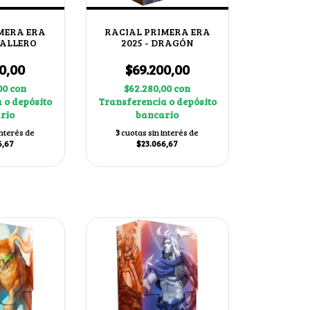
MERA ERA
RACIAL PRIMERA ERA
BALLERO
2025 - DRAGÓN
0,00
$69.200,00
00
con
$62.280,00
con
 o depósito
Transferencia o depósito
rio
bancario
interés de
3
cuotas sin interés de
6,67
$23.066,67