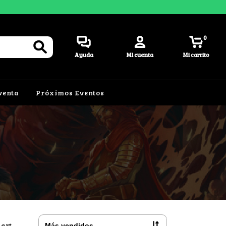
0
Ayuda
Mi cuenta
Mi carrito
venta
Próximos Eventos
-art