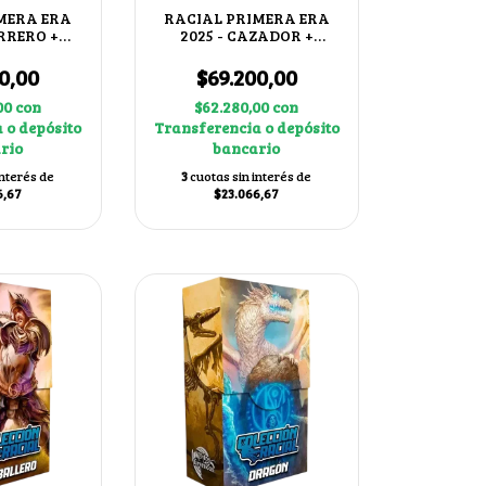
MERA ERA
RACIAL PRIMERA ERA
ERRERO +
2025 - CAZADOR +
IB
ABRAMELIN EL MAGO
0,00
$69.200,00
00
con
$62.280,00
con
 o depósito
Transferencia o depósito
rio
bancario
interés de
3
cuotas sin interés de
6,67
$23.066,67