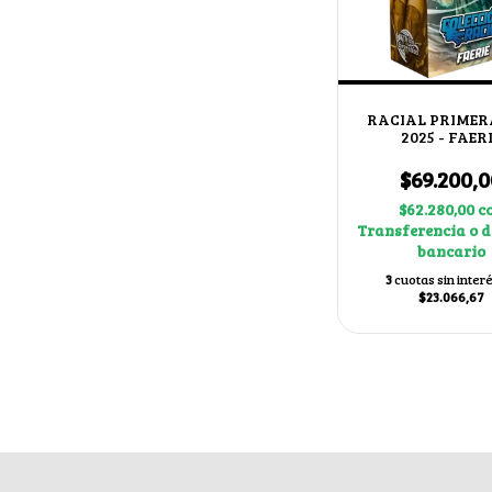
RACIAL PRIMER
2025 - FAER
$69.200,0
$62.280,00
c
Transferencia o d
bancario
3
cuotas sin inter
$23.066,67