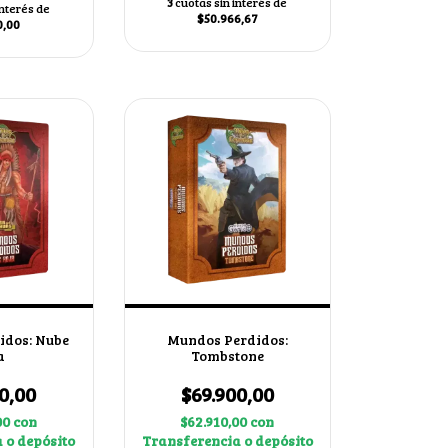
3
cuotas sin interés de
interés de
$50.966,67
0,00
idos: Nube
Mundos Perdidos:
a
Tombstone
0,00
$69.900,00
00
con
$62.910,00
con
 o depósito
Transferencia o depósito