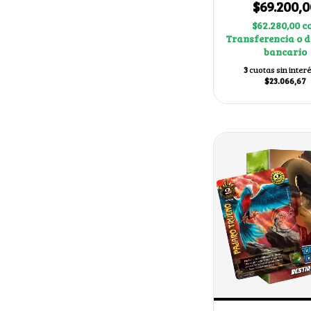
$69.200,0
$62.280,00
c
Transferencia o d
bancario
3
cuotas sin inter
$23.066,67