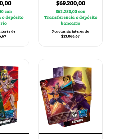
0,00
$69.200,00
00
con
$62.280,00
con
 o depósito
Transferencia o depósito
rio
bancario
interés de
3
cuotas sin interés de
6,67
$23.066,67