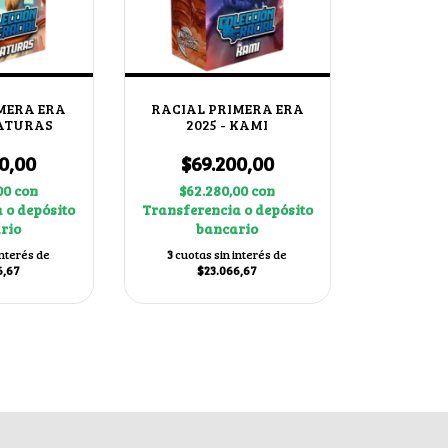
MERA ERA
RACIAL PRIMERA ERA
IATURAS
2025 - KAMI
0,00
$69.200,00
00
con
$62.280,00
con
 o depósito
Transferencia o depósito
rio
bancario
interés de
3
cuotas sin interés de
6,67
$23.066,67