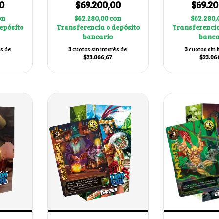
0
$69.200,00
$69.20
on
$62.280,00
con
$62.280,
epósito
Transferencia o depósito
Transferencia
bancario
banca
és de
3
cuotas sin interés de
3
cuotas sin 
$23.066,67
$23.06