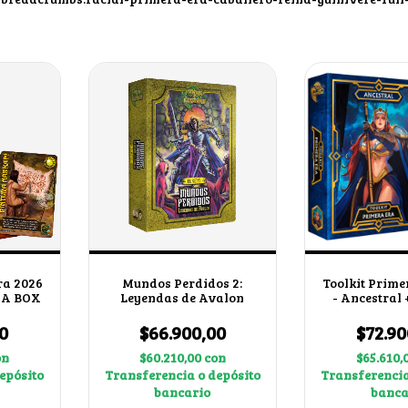
ra 2026
Mundos Perdidos 2:
Toolkit Prime
Y A BOX
Leyendas de Avalon
- Ancestral
BO
0
$66.900,00
$72.90
on
$60.210,00
con
$65.610,
epósito
Transferencia o depósito
Transferencia
bancario
banca